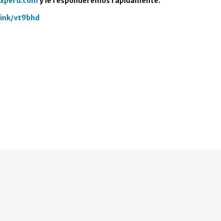
xperu.com
y le responderemos rápidamente.
link/vt9bhd