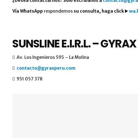
¿Desea contactarnos? Sólo escríbanos a
contacto@gyra
Vía WhatsApp
respondemos
su consulta, haga click
▶️
wa.
SUNSLINE E.I.R.L. – GYRAX
Av. Los Ingenieros 595 – La Molina
contacto@gyraxperu.com
951 057 378