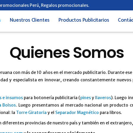
 promocionales Perú, Regalos promocionales.
s
Nuestros Clientes
Productos Publicitarios
Contá
Quienes Somos
eruana con más de 10 años en el mercado publicitario. Durante e
calidad y especialista en innovar, creando constantemente nuevos
 e insumos
para botonería publicitaria (
pines
y
llaveros
). Luego i
a Bolsos
. Luego presentamos al mercado nacional un producto cre
onal: la
Torre Giratoria
y el
Separador Magnético
para libros.
n diferentes provincias de nuestro país y también en el extranjero,