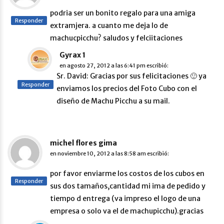
podria ser un bonito regalo para una amiga
Responder
extramjera. a cuanto me deja lo de
machucpicchu? saludos y felciitaciones
Gyrax 1
en
agosto 27, 2012 a las 6:41 pm
escribió:
Sr. David: Gracias por sus felicitaciones 🙂 ya
Responder
enviamos los precios del Foto Cubo con el
diseño de Machu Picchu a su mail.
michel flores gima
en
noviembre 10, 2012 a las 8:58 am
escribió:
por favor enviarme los costos de los cubos en
Responder
sus dos tamaños,cantidad mi ima de pedido y
tiempo d entrega (va impreso el logo de una
empresa o solo va el de machupicchu).gracias