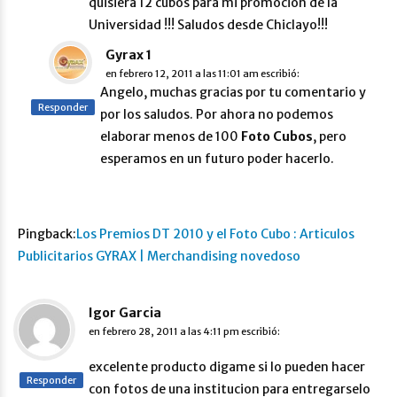
quisiera 12 cubos para mi promoción de la
Universidad !!! Saludos desde Chiclayo!!!
Gyrax 1
en
febrero 12, 2011 a las 11:01 am
escribió:
Angelo, muchas gracias por tu comentario y
Responder
por los saludos. Por ahora no podemos
elaborar menos de 100
Foto Cubos
, pero
esperamos en un futuro poder hacerlo.
Pingback:
Los Premios DT 2010 y el Foto Cubo : Articulos
Publicitarios GYRAX | Merchandising novedoso
Igor Garcia
en
febrero 28, 2011 a las 4:11 pm
escribió:
excelente producto digame si lo pueden hacer
Responder
con fotos de una institucion para entregarselo