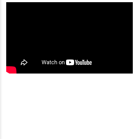
¿Desea una
cotización?
Escríbanos a
contacto@gyraxperu.com
o déjenos
un mensaje en la página de
Contacto
y