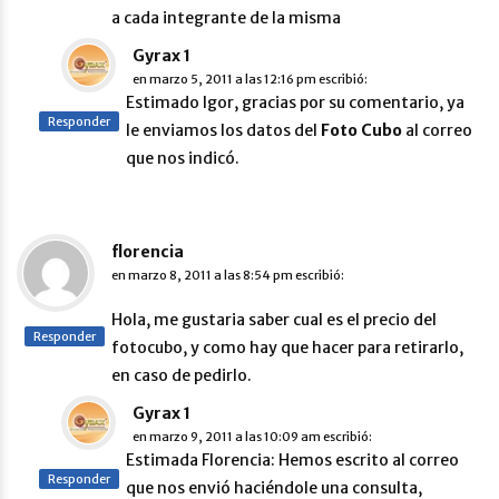
a cada integrante de la misma
Gyrax 1
en
marzo 5, 2011 a las 12:16 pm
escribió:
Estimado Igor, gracias por su comentario, ya
Responder
le enviamos los datos del
Foto Cubo
al correo
que nos indicó.
florencia
en
marzo 8, 2011 a las 8:54 pm
escribió:
Hola, me gustaria saber cual es el precio del
Responder
fotocubo, y como hay que hacer para retirarlo,
en caso de pedirlo.
Gyrax 1
en
marzo 9, 2011 a las 10:09 am
escribió:
Estimada Florencia: Hemos escrito al correo
Responder
que nos envió haciéndole una consulta,