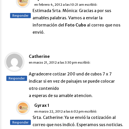
en
febrero 4, 2012 a las 10:21 am
escribió:
Estimada Srta. Mónica: Gracias a por sus
Responder
amables palabras. Vamos a enviar la
información del
Foto Cubo
al correo que nos
envió.
Catherine
en
marzo 21, 2012 a las 3:30 pm
escribió:
Agradecere cotizar 200 und de cubos 7 x 7
Responder
indicar si en vez de paisajes se puede colocar
otro contenido
a esperas de su amable atencion.
Gyrax 1
en
marzo 22, 2012 a las 6:02 pm
escribió:
Srta. Catherine: Ya se envió la cotización al
Responder
correo que nos indicó. Esperamos sus noticias.