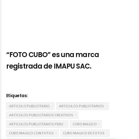
responderemos sus consultas
.
También puede
llamarnos al
(01)362-3949
o al celular
95105-
7378
.
“FOTO CUBO” es una marca
registrada de IMAPU SAC.
Etiquetas:
ARTICULO PUBLICITARIO
ARTICULOS PUBLICITARIOS
ARTICULOS PUBLICITARIOS CREATIVOS
ARTICULOS PUBLICITARIOS PERU
CUBO MAGICO
CUBO MAGICO CON FOTOS
CUBO MAGICO DE FOTOS