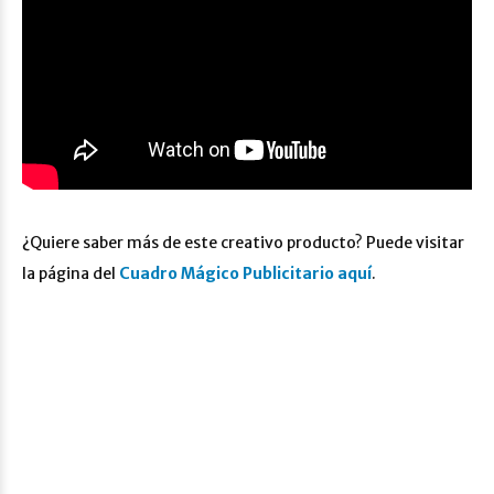
¿Quiere saber más de este creativo producto? Puede visitar
la página del
Cuadro Mágico Publicitario aquí
.
¿Desea una
cotización?
Escríbanos a
contacto@gyraxperu.com
o déjenos