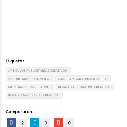
un mensaje en la página de
Contacto
y
responderemos sus consultas
.
También puede
llamarnos al
(01)362-3949
o al celular
95105-
7378
.
Etiquetas:
ARTICULOS PUBLICITARIOS CREATIVOS
CUADRO MAGICO EN VIDEO
CUADRO MAGICO PUBLICITARIO
MERCHANDISING CREATIVO
REGALO CORPORATIVO CREATIVO
REGALO EMPRESARIAL CREATIVO
Compartir en:
2
0
0