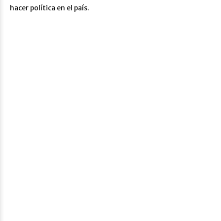
hacer política en el país.
¿Desea más
información del Foto
Cubo?
Escríbanos a
contacto@gyraxperu.com
o déjenos
un mensaje en la página de
Contacto
y
responderemos sus consultas
.
También puede
llamarnos al
(01)362-3949
o al celular
95105-
7378
.